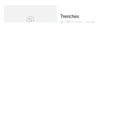
Trenches
腾讯视频
5年前
02:47
Redescends
腾讯视频
4年前
02:35
Through the Lens of Wes Ande
rson · 20 Remsen Street “Throu
gh The Lens Of” 是由我的视频
抖音视频
2年前
02:07
制作团队 Serhant Studios 打造
的最新系列,将以各知名导演...
【Hyper Trance/Schranz】 Cy
nthoni/Sewerslvt - Ekstaasi_哔