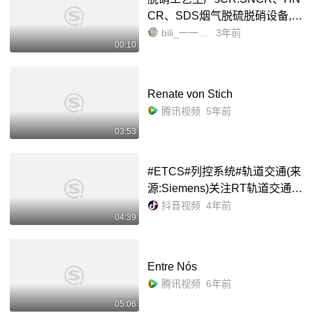
CR、SDS烟气脱硫脱硝设备,锻
烧炉脱硝,垃圾焚烧炉脱硫脱硝,
bili_一一聊环保
3年前
00:10
燃煤锅炉脱硫脱硝 #脱硫脱硝除
尘 #sncr脱硝 #scr脱硝_哔哩...
Renate von Stich
腾讯视频
5年前
03:53
#ETCS#列控系统#轨道交通(来
源:Siemens)关注RT轨道交通,
一起了解更多行业详情~ - 抖音
抖音视频
4年前
04:39
Entre Nós
腾讯视频
6年前
05:06