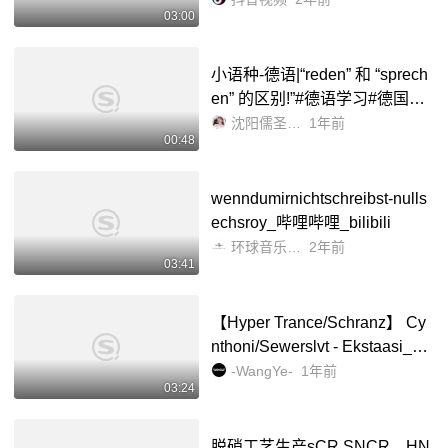
03:00
小语种-德语|“reden” 和 “sprech
en” 的区别!”#德语学习#德国留
学#德语沛辰#小语种#德语课_
沈阳儒圣德语沛辰老师
1年前
00:48
哔哩哔哩_bilibili
wenndumirnichtschreibst-nulls
echsroy_哔哩哔哩_bilibili
环球音乐中国
2年前
03:41
【Hyper Trance/Schranz】 Cy
nthoni/Sewerslvt - Ekstaasi_哔
哩哔哩_bilibili
-WangYe-
1年前
03:24
脱硝工艺生产sCR.SNCR、HN