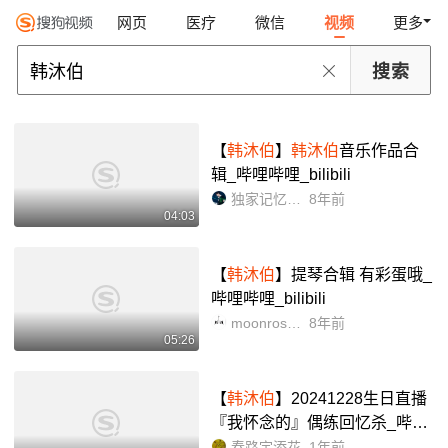
网页
医疗
微信
视频
更多
【
韩沐伯
】
韩沐伯
音乐作品合
辑_哔哩哔哩_bilibili
独家记忆黑咖啡
8年前
04:03
【
韩沐伯
】提琴合辑 有彩蛋哦_
哔哩哔哩_bilibili
moonrose韩沐伯个站
8年前
05:26
【
韩沐伯
】20241228生日直播
『我怀念的』偶练回忆杀_哔哩
哔哩_bilibili
春路宇添花
1年前