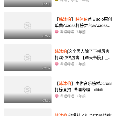
05:33
【
韩沐伯
】
韩沐伯
首支solo原创
单曲Across打榜舞台&Across抒
情版_哔哩哔哩_bilibili
哔哩哔哩
7年前
07:22
韩沐伯
|这个男人除了下棋厉害
打戏也很厉害!【通天书院】_哔
哩哔哩_bilibili
哔哩哔哩
5年前
02:07
【
韩沐伯
】由你音乐榜样across
打榜直拍_哔哩哔哩_bilibili
哔哩哔哩
7年前
03:35
韩沐伯
:他爆料了组合中“最幼稚”