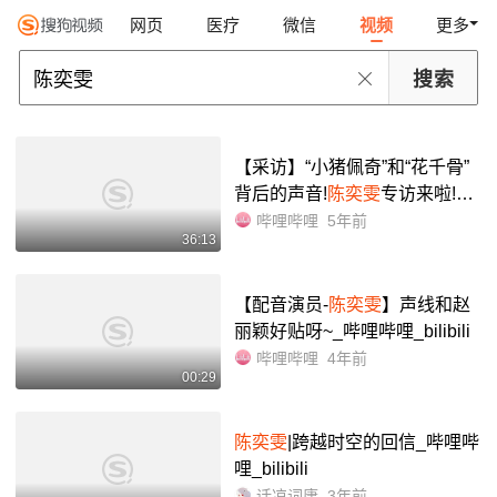
网页
医疗
微信
视频
更多
【采访】“小猪佩奇”和“花千骨”
背后的声音!
陈奕雯
专访来啦!_
哔哩哔哩_bilibili
哔哩哔哩
5年前
36:13
【配音演员-
陈奕雯
】声线和赵
丽颖好贴呀~_哔哩哔哩_bilibili
哔哩哔哩
4年前
00:29
陈奕雯
|跨越时空的回信_哔哩哔
哩_bilibili
话凉词庸
3年前