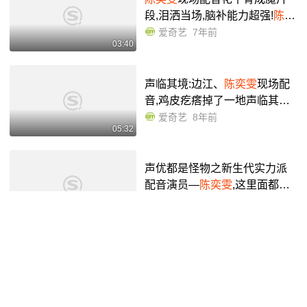
段,泪洒当场,脑补能力超强!
陈奕
雯
现场配音花千骨成魔片段,泪
爱奇艺
7年前
03:40
洒当场,脑补能力超强!-综艺节
目-完整版视频在线观看-爱...
声临其境:边江、
陈奕雯
现场配
音,鸡皮疙瘩掉了一地声临其境:
边江、
陈奕雯
现场配音,鸡皮疙
爱奇艺
8年前
05:32
瘩掉了一地-综艺节目-完整版视
频在线观看-爱奇艺
声优都是怪物之新生代实力派
配音演员—
陈奕雯
,这里面都有
你们熟知的角色吗?(附电子版教
KK摆烂学配音
1年前
01:56
材笔记)_哔哩哔哩_bilibili
『
陈奕雯
|孙晔』原神_哔哩哔哩
_bilibili
哔哩哔哩
3年前
01:20