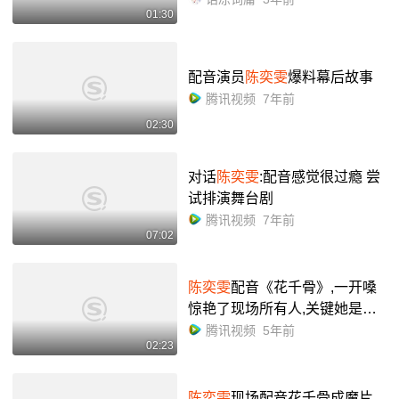
01:30
配音演员
陈奕雯
爆料幕后故事
腾讯视频
7年前
02:30
对话
陈奕雯
:配音感觉很过瘾 尝
试排演舞台剧
腾讯视频
7年前
07:02
陈奕雯
配音《花千骨》,一开嗓
惊艳了现场所有人,关键她是原
配!
腾讯视频
5年前
02:23
陈奕雯
现场配音花千骨成魔片