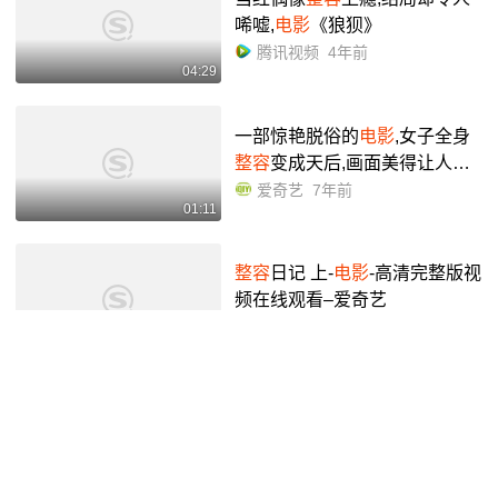
唏嘘,
电影
《狼狈》
腾讯视频
4年前
04:29
一部惊艳脱俗的
电影
,女子全身
整容
变成天后,画面美得让人窒
息-
电影
-完整版视频在线观看-爱
爱奇艺
7年前
01:11
奇艺
整容
日记 上-
电影
-高清完整版视
频在线观看–爱奇艺
爱奇艺
6年前
02:42
《
整容
》_哔哩哔哩_bilibili
许二木s
2年前
02:24