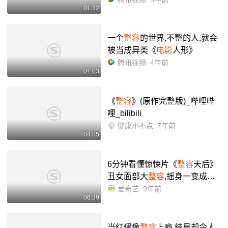
01:32
一个
整容
的世界,不整的人,就会
被当成异类《
电影
人形》
腾讯视频
4年前
01:03
《
整容
》(原作完整版)_哔哩哔
哩_bilibili
健康小不点
7年前
04:05
6分钟看懂惊悚片《
整容
天后》
丑女面部大
整容
,摇身一变成明
星-娱乐-完整版视频在线观看-爱
爱奇艺
9年前
06:39
奇艺
当红偶像
整容
上瘾,结局却令人