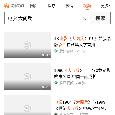
网页
医疗
微信
视频
更多
4K
电影
《
大阅兵
·2019》希腊语
版
影片
在雅典大学首播
腾讯视频
6年前
00:42
1986《
大阅兵
》——“70载光影
故事”和新中国一起成长
腾讯视频
7年前
02:05
电影
1984《
大阅兵
》与1999
《世纪
大阅兵
》中两次“分列式,
开始!扶枪!”的区别,以及将《
大
永不沉寂的电波
3年前