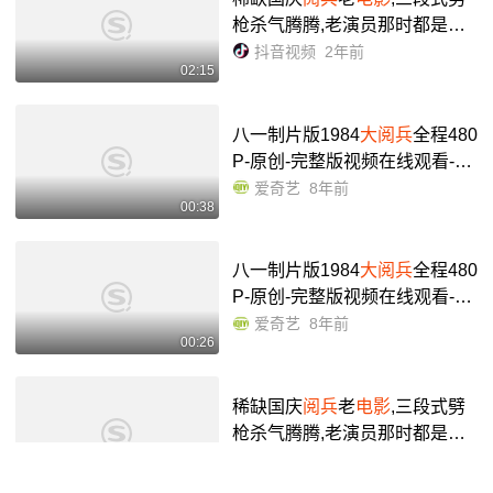
枪杀气腾腾,老演员那时都是小
青菜#
大阅兵
#
电影
解说 #经典
抖音视频
2年前
02:15
影视
- 抖音
八一制片版1984
大阅兵
全程480
P-原创-完整版视频在线观看-爱
奇艺
爱奇艺
8年前
00:38
八一制片版1984
大阅兵
全程480
P-原创-完整版视频在线观看-爱
奇艺
爱奇艺
8年前
00:26
稀缺国庆
阅兵
老
电影
,三段式劈
枪杀气腾腾,老演员那时都是小
青菜#
大阅兵
#
电影
解说 #经典
抖音视频
2年前
02:15
影视
- 抖音