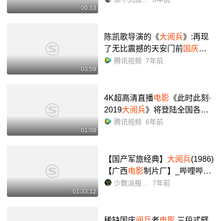
00:33
阅兵
》音效套用到《世纪大阅
兵》的效果_哔哩哔哩_bilibili
陈凯歌导演的《
大阅兵
》:再现
了无比震撼的天安门前
国庆阅
兵
场面
腾讯视频
7年前
03:59
4K超高清直播
电影
《此时此刻·
2019
大阅兵
》将登陆全国各大
院线
腾讯视频
6年前
01:08
【国产军旅经典】
大阅兵
(1986)
【广西
电影
制片厂】_哔哩哔哩
_bilibili
少数派报告Jade
7年前
01:33:12
稀缺国庆
阅兵
老
电影
,三段式劈