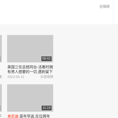
无障碍
08:42
美国三任总统同台-活着时拥
有男人想要的一切,遇刺留下
世纪谜团!美国总统
肯尼迪
#
哩
2023-06-12
抖音视频
历史 #人物 #传奇人物 #
肯
尼迪
家族#他很哇塞-抖音
11:19
不
肯尼迪
:英年早逝,在位两年