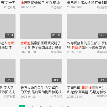
与“第一夫
迪
遇刺整整60年.然而,这场
像电视上那么从容,在录制
真人采访
谋杀案的真相至今仍然是个
她是紧张的
哔哩哔哩
2023-11-22
抖音视频
2020-03-03
腾讯视
libili
大谜团,相关的各种猜测也一
直层出不穷. - 抖音
02:34
01:18
02:48
参选人
肯尼
肯尼迪
档案解密后就说明了
作为反疫苗的卫生部长,罗
操纵媒体
一个事:整个美国甚至苏联都
特
·肯尼迪
如何带领美国“再
知道
肯尼迪
要被刺杀了,只有
次健康”?_哔哩哔哩_bilibili
2025-03-20
哔哩哔哩
2025-03-06
哔哩哔
他自己嬉皮笑脸到处跑_哔
哩哔哩_bilibili
03:21
00:11
04:48
刺,夫人杰
最强大场面先生,为冠军而生
美国约翰
·肯尼迪
参议员(共
死捡回丈夫
的天使,最终帮助梅西和阿根
和党)谈到埃隆·马斯克和效
 #
肯尼迪
廷圆梦卡塔尔!#梅西 #阿根
率部揭露美国国际开发署
抖音视频
2023-04-23
抖音视频
2025-02-08
哔哩哔
琳,美国前总
廷 #世界杯 #迪
玛利亚
#足
(USAID),他说:“我要告诉大
音
球 #dou来足球季
家马斯克发现了什么.我发