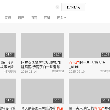
汉语
翻译
问问
百科
更多
01:34
01:24
01:08
(下) #
阿拉贡凯瑟琳/安妮博林/血
肯尼迪
的一生_哔哩哔哩
故事 #梦
腥玛丽/伊丽莎白一世混剪
_bilibili
 #美国总
·
Mother's daughter_哔哩哔
抖音视频
2019-11-14
哔哩哔哩
2025-06-10
哔哩哔
抖音
哩_bilibili
01:12
00:18
00:41
波特曼《第
今天是美国前总统约翰
·肯尼
第一夫人:真实的
肯尼迪
并