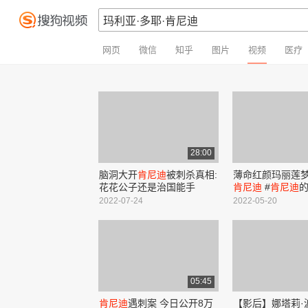
网页
微信
知乎
图片
视频
医疗
28:00
脑洞大开
肯尼迪
被刺杀真相:
薄命红颜玛丽莲梦露
花花公子还是治国能手
肯尼迪
#
肯尼迪
的
露 #好莱坞 #白宫
2022-07-24
2022-05-20
统 #性感女神 - 
05:45
肯尼迪
遇刺案 今日公开8万
【影后】娜塔莉·