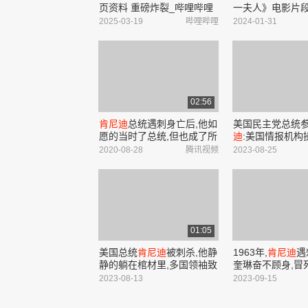
页资料 重磅炸裂_哔哩哔哩
一夫人》电影片段
_bilibili
人”杰奎琳
·肯尼迪
2025-03-19
哔哩哔哩
2024-01-31
片段对比_哔哩哔哩_bi
02:56
肯尼迪
总统遇刺身亡后,他如
美国民主党总统
愿的当时了总统,但也成了所
迪
:美国情报机构
有人的怀疑对象!
洗脑美国人民
2020-08-28
腾讯视频
2023-08-25
01:05
美国总统
肯尼迪
被刺杀,他静
1963年,
肯尼迪
遇
静的躺在棺材里,多国领袖致
奎琳奋不顾身,冒
哀
头盖骨!#历史故事
2023-08-13
2023-09-15
遇刺过程 #杰奎
统夫人杰奎琳- 抖