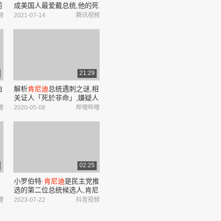
前
成美国人最爱戴总统,他的死
至今是谜
频
2021-07-14
腾讯视频
21:29
伯
解析
肯尼迪
总统遇刺之谜,相
关证人「死於非命」,嫌疑人
当众被枪杀,官方10个月的调
哩
2020-05-08
哔哩哔哩
查,结果只是一个「意外」---
约翰·菲茨杰拉德
·肯尼迪
(John ...
02:25
小罗伯特
·肯尼迪
是民主党推
选的第二位总统候选人,肯尼
迪表示,美国无视俄方警告,
哩
2023-07-22
抖音视频
一再越过红线,执意推进北约
现
东扩,这才导致了乌克兰危机