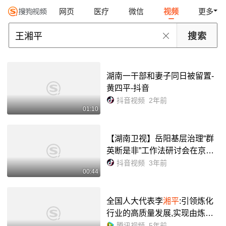
网页
医疗
微信
视频
更多
湖南一干部和妻子同日被留置-
黄四平-抖音
抖音视频
2年前
01:10
【湖南卫视】岳阳基层治理“群
英断是非”工作法研讨会在京举
行 - 抖音
抖音视频
3年前
00:44
全国人大代表李
湘平
:引领炼化
行业的高质量发展,实现由炼油
向化工的深度转型!
腾讯视频
5年前