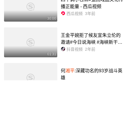
播正能量 - 西瓜视频
西瓜视频
3年前
30:00
王金平婉拒了候友宜朱立伦的
邀请#今日说海峡 #海峡新干线
#台海时刻 #看台海 #王金平
抖音视频
2年前
01:31
何
湘平
:深藏功名的93岁战斗英
雄
腾讯视频
6年前
03:00
3月21日上午,全市服务业运行调
度会议召开,县委常务、常务副
县长王福平及相关单位负责人
抖音视频
3年前
00:13
在岢岚分会场参加会议. - 抖音