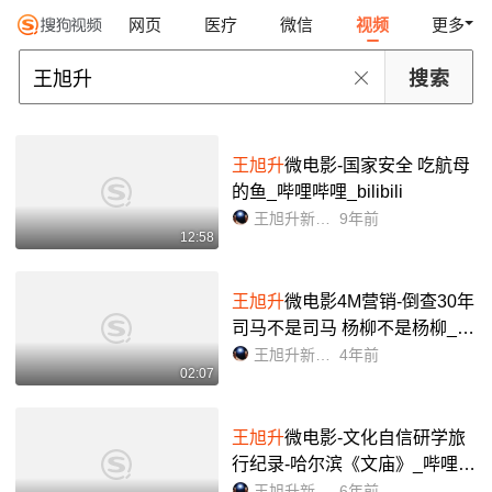
网页
医疗
微信
视频
更多
王旭升
微电影-国家安全 吃航母
的鱼_哔哩哔哩_bilibili
王旭升新视角
9年前
12:58
王旭升
微电影4M营销-倒查30年
司马不是司马 杨柳不是杨柳_哔
哩哔哩_bilibili
王旭升新视角
4年前
02:07
王旭升
微电影-文化自信研学旅
行纪录-哈尔滨《文庙》_哔哩哔
哩_bilibili
王旭升新视角
6年前