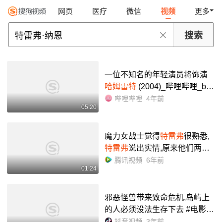
网页
医疗
微信
视频
更多
一位不知名的年轻演员将饰演
哈姆雷特
(2004)_哔哩哔哩_bili
bili
哔哩哔哩
4年前
05:20
魔力女战士觉得
特雷弗
很熟悉,
特雷弗
说出实情,原来他们两是
夫妻
腾讯视频
6年前
01:24
邪恶怪兽带来致命危机,岛屿上
的人必须设法生存下去 #电影 #
恐龙侵袭 #灾难 #科幻 #布莱恩
·
抖音视频
3年前