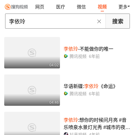
网页
医疗
微信
视频
更多
李依玲
-不能做你的唯一
腾讯视频
6年前
04:02
华语新碟:
李依玲
《命运》
腾讯视频
6年前
04:46
李依玲
:想你的时候问月亮 #音
乐喷泉水景灯光秀 #城市的夜晚
#景点打卡 #最美城市夜景 #水
抖音视频
4年前