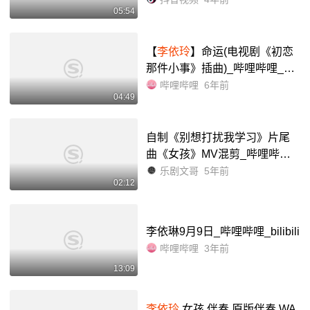
05:54
景灯光秀
【
李依玲
】命运(电视剧《初恋
那件小事》插曲)_哔哩哔哩_bili
bili
哔哩哔哩
6年前
04:49
自制《别想打扰我学习》片尾
曲《女孩》MV混剪_哔哩哔哩_
bilibili
乐剧文哥
5年前
02:12
李依琳9月9日_哔哩哔哩_bilibili
哔哩哔哩
3年前
13:09
李依玲
女孩 伴奏 原版伴奏 WA