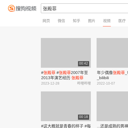
网页
微信
知乎
图片
视频
医疗
00:42
#
张殿菲
#
张殿菲
2007年至
年少偶像
张殿菲
2013年演艺经历
张殿菲
_bilibili
2007年至2013年演艺经历_
2023-12-28
哔哩哔哩
2022-10-07
哔哩哔哩_bilibili
00:18
#这大概就是青春的样子 #每
...还是成熟的男