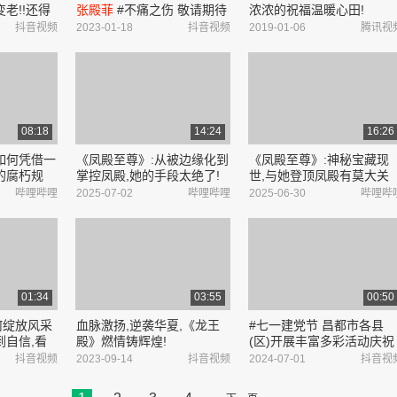
老!!还得
张殿菲
#不痛之伤 敬请期待
浓浓的祝福温暖心田!
啊!非常感
~ - 抖音
抖音视频
2023-01-18
抖音视频
2019-01-06
腾讯视
这个应援的
偶像们的重
08:18
14:24
16:26
如何凭借一
《凤殿至尊》:从被边缘化到
《凤殿至尊》:神秘宝藏现
的腐朽规
掌控凤殿,她的手段太绝了!
世,与她登顶凤殿有莫大关
费看全集完
【1-188 免费看全集完整版
系?【1-188 免费看全集完
哔哩哔哩
2025-07-02
哔哩哔哩
2025-06-30
哔哩哔
局在评论区
未删减大结局在评论区置
整版未删减大结局在评论
ibili
顶】_哔哩哔哩_bilibili
置顶】_哔哩哔哩_bilibili
01:34
03:55
00:50
何绽放风采
血脉激扬,逆袭华夏,《龙王
#七一建党节 昌都市各县
到自信,看
殿》燃情铸辉煌!
(区)开展丰富多彩活动庆祝
放风采 #
中国共产党成立103周年(
抖音视频
2023-09-14
抖音视频
2024-07-01
抖音视
办学校 #
辑:索朗白玛 廖淋 审核:仁
动 #万科
巴琼) - 抖音