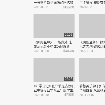
一张照片都是满满的回忆和
了,但他们却没有变
足迹 #加油好男儿 16号重聚
是我们的初代偶像
2023-05-11
抖音视频
2023-05-18
啦!
谢殿菲哥能给我
机会,让我能看到
聚❤️ @
张
...
10:26
《凤殿至尊》:一场意外,让
《凤殿至尊》:她
她从无名小卒成为凤殿新
己之力,打破宫廷
主?【1-188 免费看全集完
则?【1-188 免
2025-06-30
哔哩哔哩
2025-06-30
整版未删减大结局在评论区
整版未删减大结
置顶】_哔哩哔哩_bilibili
置顶】_哔哩哔哩_bil
04:17
#开学日记# 张菲菲是古浪职
看德英乐学子如
业中等专业学校三年级学生,
华丽蜕变!从紧张
中考失利,两年前的她带着对
德英乐学子如何绽
2023-08-30
抖音视频
2024-04-07
未来的迷茫来到学校,两年后
英语演讲比赛 #民
她发生了哪些改变?今年是
学生演讲 #校园活