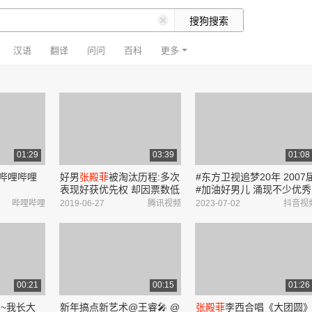
汉语
翻译
问问
百科
更多
01:29
03:39
01:08
_哔哩哔哩
好男
张殿菲
被淘汰历程:多次
#东方卫视追梦20年 2007
表现好获优先权 却因票数低
#加油好男儿 涌现不少优秀
屡战屡败
选手,如今活跃在影视圈的#
哔哩哔哩
2019-06-27
腾讯视频
2023-07-02
抖音视
井柏然 #王传君 #付辛博 
就是其中代表!还有“小龙虾
组合#
张殿菲
...
00:21
00:15
01:26
神~我长大
新年搞点新艺术@王睿🎤 @
张殿菲
李西合唱《大团圆》