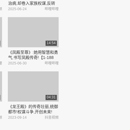
治病,却卷入家族权谋,反转
中掌控全局 ._哔哩哔哩
频
2025-06-24
哔哩哔哩
_bilibili
14:54
《凤殿至尊》:她用智慧和勇
气,书写凤殿传奇!【1-188
免费看全集完整版未删减大
哩
2025-06-30
哔哩哔哩
区
结局在评论区置顶】_哔哩
哔哩_bilibili
04:31
《龙王殿》的传奇壮丽,统御
都市!权谋斗争,开创未来!
编
频
2023-09-14
抖音视频
钦