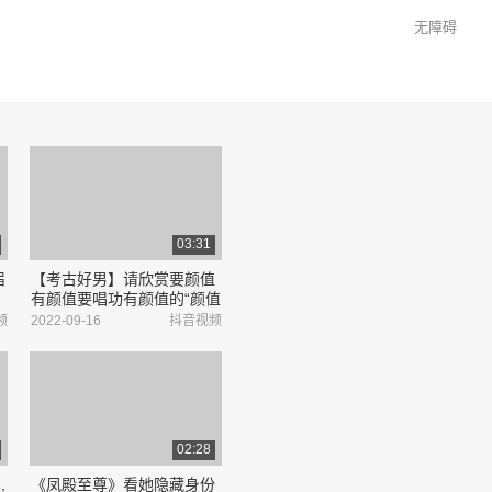
无障碍
03:31
届
【考古好男】请欣赏要颜值
有颜值要唱功有颜值的“颜值
废物”们~ #井柏然 #乔任梁
频
2022-09-16
抖音视频
等
#王传君 #付辛博
”
02:28
,
《凤殿至尊》看她隐藏身份