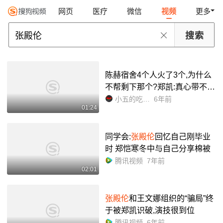
网页
医疗
微信
视频
更多
陈赫宿舍4个人火了3个,为什么
不帮剩下那个?郑凯:真心带不动
_哔哩哔哩_bilibili
小五的吃瓜大会
6年前
01:24
同学会:
张殿伦
回忆自己刚毕业
时 郑恺寒冬中与自己分享棉被
腾讯视频
7年前
02:01
张殿伦
和王文娜组织的“骗局”终
于被郑凯识破,演技很到位
腾讯视频
6年前