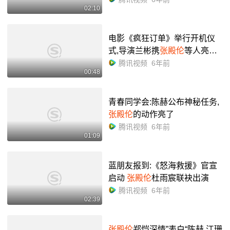
02:10
电影《疯狂订单》举行开机仪
式,导演兰彬携
张殿伦
等人亮相
现场
腾讯视频
6年前
00:48
青春同学会:陈赫公布神秘任务,
张殿伦
的动作亮了
腾讯视频
6年前
01:09
蓝朋友报到:《怒海救援》官宣
启动
张殿伦
杜雨宸联袂出演
腾讯视频
6年前
02:39
张殿伦
郑恺深情”表白“陈赫 江珊