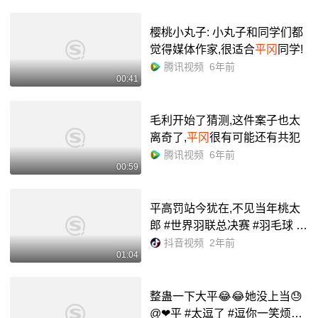
樱桃小丸子: 小丸子和同学们都
觉得媒体作家,很适合
平冈
同学!
腾讯视频
6年前
00:41
毛利开始了猜测,这件案子也太
离奇了,
平冈
很有可能还有共犯
腾讯视频
6年前
00:59
平高罚站今犹在,不见当年桃太
郎 #世界羽联总决赛 #羽毛球 #
石宇奇#奈良冈功大#名场面 - 抖
抖音视频
2年前
01:04
音
整蛊一下大平😂😂她没上当😓
@❤平 #太逗了 #逗你一笑烦恼