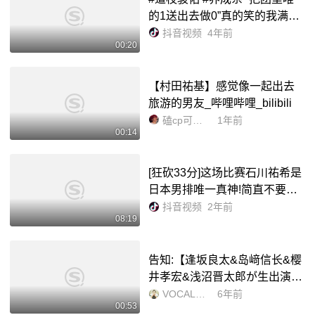
的1送出去做0”真的笑的我满地
找头🤣#浪花男子 #长尾谦杜 #
抖音视频
4年前
00:20
西畑大吾 - 抖音
【村田祐基】感觉像一起出去
旅游的男友_哔哩哔哩_bilibili
磕cp可太香了
1年前
00:14
[狂砍33分]这场比赛石川祐希是
日本男排唯一真神!简直不要太
离谱了!#日本男排 #男排暴力美
抖音视频
2年前
08:19
学 #西田有志 #石川祐希 #排球
🏐 @DOU+上热门 @抖音小...
告知:【逢坂良太&岛﨑信长&樱
井孝宏&浅沼晋太郎が生出演】
「ダイヤのA」紧急大集合_哔
VOCALOIDの生放送
6年前
00:53
哩哔哩_bilibili