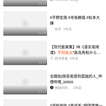
05:03
ュー_哔哩哔哩_bilibili
#平野宏周 #寺坂賴我 #松本大
輝
快手
3年前
00:09
【现代能楽集】Ⅷ《道玄坂绮
谭》
平冈祐太
*眞岛秀和からメ
ッセージ!_哔哩哔哩_bilibili
西洋参查
8年前
00:27
全圆佑|很容易感到孤独的人_哔
哩哔哩_bilibili
神秘的阿园-蓝lAn
2年前
07:17
#道枝骏佑 #养成系 “把团里唯一