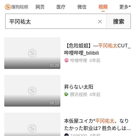
网页
医疗
微信
视频
更多
【危险姐姐】—
平冈祐太
CUT_
哔哩哔哩_bilibili
哔哩哔哩
6年前
31:26
昇らない太阳
腾讯视频
4年前
06:10
本仮屋ユイカ*
平冈祐太
、なり
たかった职业は? 胜负めしは?:
「片恋グルメ日记2」インタビ
7409200
4年前