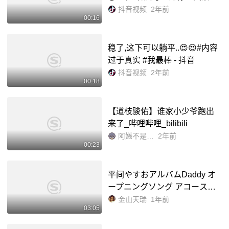
忘掉 #实在憋不住就笑出来吧 -
抖音视频
2年前
00:16
抖音
稳了,这下可以躺平..😍😍#内容
过于真实 #我最棒 - 抖音
抖音视频
2年前
00:18
【道枝骏佑】谁家小少爷跑出
来了_哔哩哔哩_bilibili
阿婘不是阿卷
2年前
00:23
平间やすおアルバムDaddy オ
ープニングソング アコーステ
ィックバージョン_哔哩哔哩_bi
金山天瑞
1年前
03:05
libili