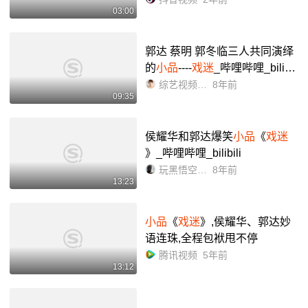
03:00
与支持 👏👏👏 - 抖音
郭达 蔡明 郭冬临三人共同演绎
的
小品
----
戏迷
_哔哩哔哩_bilibil
i
综艺视频66
8年前
09:35
侯耀华和郭达爆笑
小品
《
戏迷
》_哔哩哔哩_bilibili
玩黑悟空的都是人上人
8年前
13:23
小品
《
戏迷
》,侯耀华、郭达妙
语连珠,全程包袱甩不停
腾讯视频
5年前
13:12