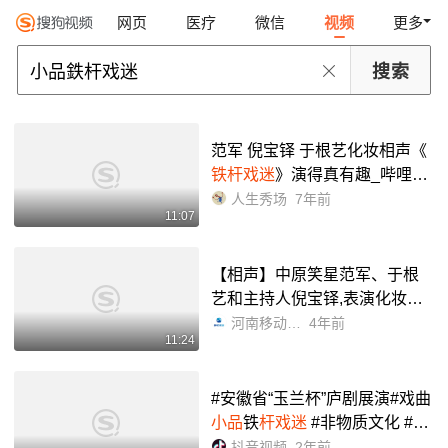
网页
医疗
微信
视频
更多
范军 倪宝铎 于根艺化妆相声《
铁杆戏迷
》演得真有趣_哔哩哔
哩_bilibili
人生秀场
7年前
11:07
【相声】中原笑星范军、于根
艺和主持人倪宝铎,表演化妆相
声《
铁杆戏迷
》_哔哩哔哩_bili
河南移动戏曲频道
4年前
11:24
bili
#安徽省“玉兰杯”庐剧展演#戏曲
小品
铁
杆戏迷
#非物质文化 #张
天秀私访#多才多艺 ##谢谢聆听
抖音视频
2年前