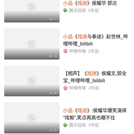
小品
《
戏迷
》侯耀华 郭达
腾讯视频
6年前
08:01
小品
《
戏迷
与拳迷》赵世林_哔
哩哔哩_bilibili
哔哩哔哩
2年前
06:42
【相声】《
戏迷
》侯耀文,郭全
宝_哔哩哔哩_bilibili
哔哩哔哩
3年前
04:41
小品
《
戏迷
》:侯耀华爆笑演绎
“戏痴”,笑点再高也绷不住
腾讯视频
3年前
13:33