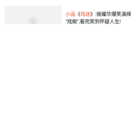
小品
《
戏迷
》:侯耀华爆笑演绎
“戏痴”,看完笑到怀疑人生!
腾讯视频
3年前
14:19
小品
《
戏迷
》爆笑来袭,侯耀华
郭达趣味十足,台上互怼
腾讯视频
6年前
01:41
蔡明
小品
~
戏迷
_哔哩哔哩_bilibi
li
影视特摄预险家狼少爷
7年前
11:44
小品
《
戏迷
》,侯耀华台上唱京
剧搭档郭达气到在台上,简直太