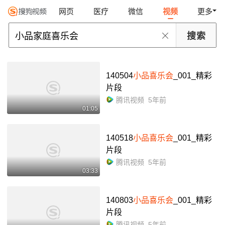
网页
医疗
微信
视频
更多
140504
小品喜乐会
_001_精彩
片段
腾讯视频
5年前
01:05
140518
小品喜乐会
_001_精彩
片段
腾讯视频
5年前
03:33
140803
小品喜乐会
_001_精彩
片段
腾讯视频
5年前