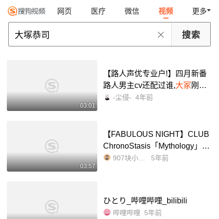
网页
医疗
微信
视频
更多
【路人声优专业户!】四月新番
路人男主cv还配过谁,
大冢
刚央,
我愿称之为最强路人_哔哩哔哩
-尘侵-
4年前
03:01
_bilibili
【FABULOUS NIGHT】CLUB
ChronoStasis「Mythology」
大
塚
刚央/苍井翔太/佐佐木喜英/增
907块小饼干
5年前
03:57
田俊树(完整版)_哔哩哔哩_bilibi
li
ひとり_哔哩哔哩_bilibili
哔哩哔哩
5年前