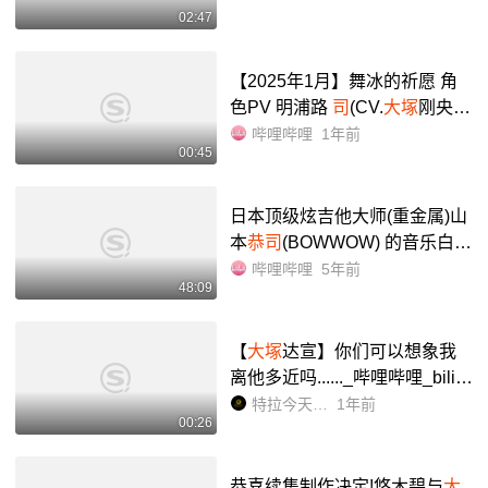
02:47
【2025年1月】舞冰的祈愿 角
色PV 明浦路
司
(CV.
大塚
刚央)_
哔哩哔哩_bilibili
哔哩哔哩
1年前
00:45
日本顶级炫吉他大师(重金属)山
本
恭司
(BOWWOW) 的音乐白皮
书【生肉】_哔哩哔哩_bilibili
哔哩哔哩
5年前
48:09
【
大塚
达宣】你们可以想象我
离他多近吗......_哔哩哔哩_bilibi
li
特拉今天听ORAL了吗
1年前
00:26
恭喜续集制作决定!悠木碧与
大