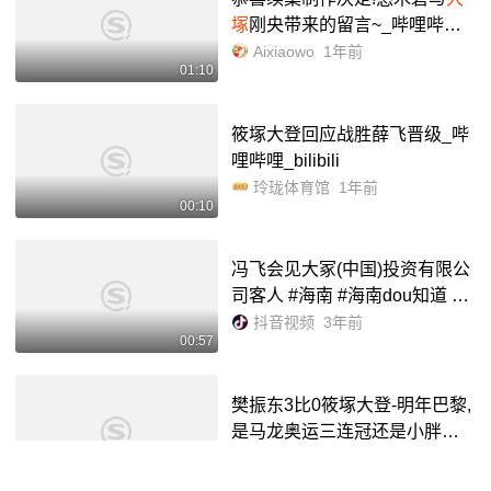
塚
刚央带来的留言~_哔哩哔哩_
bilibili
Aixiaowo
1年前
01:10
筱塚大登回应战胜薛飞晋级_哔
哩哔哩_bilibili
玲珑体育馆
1年前
00:10
冯飞会见大冢(中国)投资有限公
司客人 #海南 #海南dou知道 #
日本 - 抖音
抖音视频
3年前
00:57
樊振东3比0筱塚大登-明年巴黎,
是马龙奥运三连冠还是小胖首
夺男单冠军? #竞技体育 #弘扬
抖音视频
2年前
01:13
体育精神 #马龙 #樊振东 @抖音