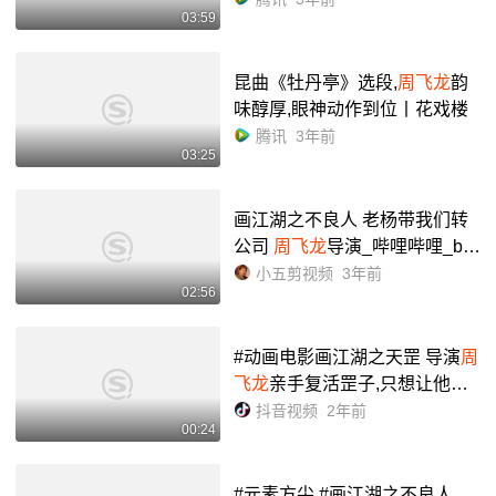
03:59
昆曲《牡丹亭》选段,
周飞龙
韵
味醇厚,眼神动作到位丨花戏楼
腾讯
3年前
03:25
画江湖之不良人 老杨带我们转
公司
周飞龙
导演_哔哩哔哩_bili
bili
小五剪视频
3年前
02:56
#动画电影画江湖之天罡 导演
周
飞龙
亲手复活罡子,只想让他开
心一点 #画江湖之天罡点映口碑
抖音视频
2年前
00:24
#画江湖之不良人 - 抖音
#元素方尖 #画江湖之不良人