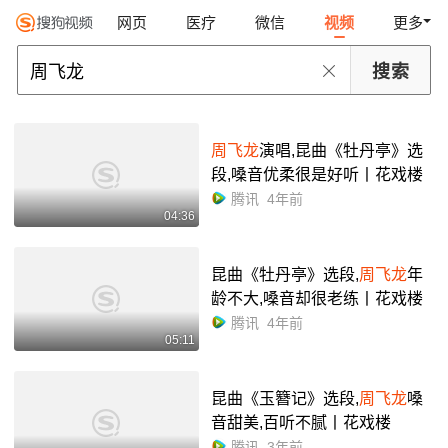
网页
医疗
微信
视频
更多
周飞龙
演唱,昆曲《牡丹亭》选
段,嗓音优柔很是好听丨花戏楼
腾讯
4年前
04:36
昆曲《牡丹亭》选段,
周飞龙
年
龄不大,嗓音却很老练丨花戏楼
腾讯
4年前
05:11
昆曲《玉簪记》选段,
周飞龙
嗓
音甜美,百听不腻丨花戏楼
腾讯
3年前