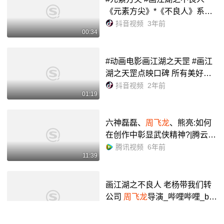
《元素方尖》*《不良人》系列
动画导演
周飞龙
送祝福——一
抖音视频
3年前
00:34
剑破次元,奇遇不良人 - 抖音
#动画电影画江湖之天罡 #画江
湖之天罡点映口碑 所有美好的
事物都会有些许遗憾,是因为我
抖音视频
2年前
01:19
们下次可以做更好的自己,然后
与彼此相见.#
周飞龙
- 抖音
六神磊磊、
周飞龙
、熊亮:如何
在创作中彰显武侠精神?|腾云文
化论坛第五期
腾讯视频
6年前
11:39
画江湖之不良人 老杨带我们转
公司
周飞龙
导演_哔哩哔哩_bili
bili
小五剪视频
3年前
02:56