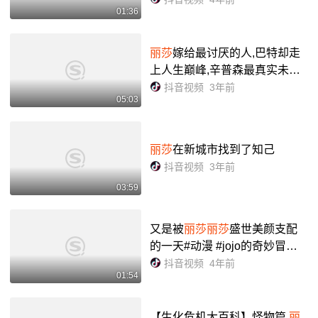
01:36
丽莎
嫁给最讨厌的人,巴特却走
上人生巅峰,辛普森最真实未来!
#美漫 #辛普森 #治愈
抖音视频
3年前
05:03
丽莎
在新城市找到了知己
抖音视频
3年前
03:59
又是被
丽莎丽莎
盛世美颜支配
的一天#动漫 #jojo的奇妙冒险 #
丽莎丽莎
#封校的当代大学生 ,
抖音视频
4年前
01:54
丽莎的奇幻冒险- 抖音
【生化危机大百科】怪物篇
丽