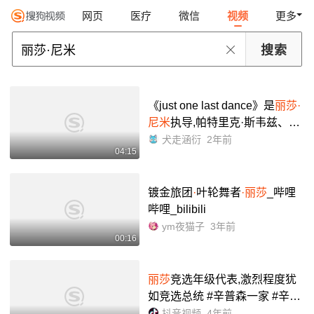
网页
医疗
微信
视频
更多
《just one last dance》是
丽莎·
尼米
执导,帕特里克·斯韦兹、
丽
莎·尼米
、乔治·德·拉·佩纳等主
犬走涵衍
2年前
04:15
演的美国电影,于2003年由特拉
夫制作公司和心灵_哔...
镀金旅团
·
叶轮舞者
·丽莎
_哔哩
哔哩_bilibili
ym夜猫子
3年前
00:16
丽莎
竞选年级代表,激烈程度犹
如竞选总统 #辛普森一家 #辛普
森预言
抖音视频
4年前