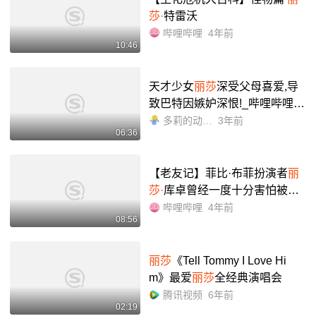
莎·
特雷沃
哔哩哔哩
4年前
10:46
天才少女
丽莎
深受父母喜爱,导
致巴特因嫉妒深恨!_哔哩哔哩_b
ilibili
多莉的动漫世界
3年前
06:36
【老友记】菲比·布菲扮演者
丽
莎·
库卓曾经一度十分害怕被老
友记剧组开除!_哔哩哔哩_bilibil
哔哩哔哩
4年前
08:56
i
丽莎
《Tell Tommy I Love Hi
m》最爱
丽莎
全经典演唱会
腾讯视频
6年前
02:19