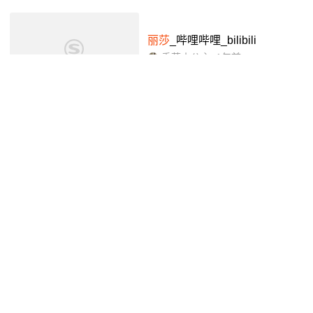
丽莎
_哔哩哔哩_bilibili
香菱小公主
1年前
02:14
天赋异禀的
丽莎
被女明星发掘,
但是母亲却很担心
腾讯视频
4年前
01:03
丽莎
被心魔纠缠,身边的好朋友
都相继离世
腾讯视频
4年前
02:12
不老男神
丽莎·
明尼里,如何演技
炸裂