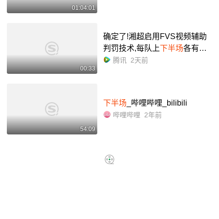
01:04:01
确定了!湘超启用FVS视频辅助
判罚技术,每队上
下半场
各有一
次回看机会,针对进球 点球 直红
腾讯
2天前
00:33
等4类关键判罚,最快第四轮各赛
区同步启用
下半场
_哔哩哔哩_bilibili
哔哩哔哩
2年前
54:09