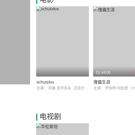
01:44:00
schutzlos
傀儡生涯
主演：
尼娜·昆岑多夫
迈克尔·菲茨
主演：
罗伯特·阿佐恩
Christi
电视剧