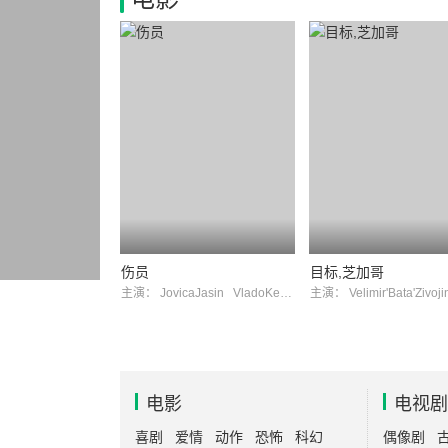
伤员
目标,芝加哥
主演：
JovicaJasin
VladoKerosevic
主演：
Velimir'Bata'Zivojin
电影
电视剧
喜剧
爱情
动作
恐怖
科幻
偶像剧