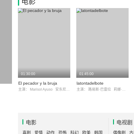
电影
01:30:00
01:45:00
El pecador y la bruja
latontadelbote
主演：
Marisol Ayuso
安东尼奥·加里萨
主演：
路易斯·巴雷拉
莉娜·摩根
电影
电视剧
喜剧
爱情
动作
恐怖
科幻
欧美
韩国
偶像剧
古