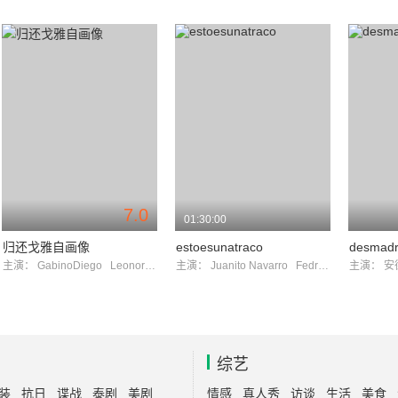
7.0
01:30:00
归还戈雅自画像
estoesunatraco
desmadr
主演：
GabinoDiego
LeonorWatling
主演：
Juanito Navarro
Fedra Lorente
主演：
安
综艺
装
抗日
谍战
泰剧
美剧
情感
真人秀
访谈
生活
美食