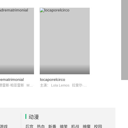
ematrimonial
locaporelcirco
德雷斯·帕亚雷斯
Marisol Ayuso
主演：
Lola Lemos
拉斐尔·埃尔南德斯
动漫
游戏
后宫
热血
新番
搞笑
机战
神魔
校园