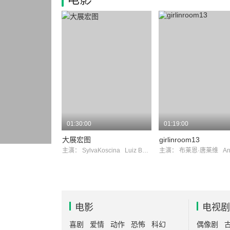
01:30:00
01:19:00
大展宏图
girlinroom13
主演：
SylvaKoscina
Luiz Bonfá
主演：
布莱恩·唐莱维
Andre
电影
电视剧
喜剧
爱情
动作
恐怖
科幻
偶像剧