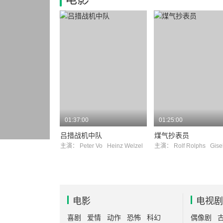
01:37:00
01:25:00
吕措战机中队
煤气抄表员
主演：
Peter Vo
Heinz Welzel
主演：
Rolf Rolphs
Gisela S
电影
电视剧
喜剧
爱情
动作
恐怖
科幻
偶像剧