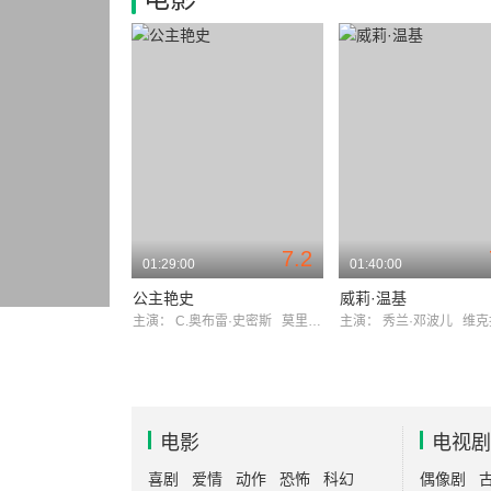
7.2
01:29:00
01:40:00
公主艳史
威莉·温基
主演：
C.奥布雷·史密斯
莫里斯·舍瓦利耶
主演：
秀兰·邓波儿
维克托·麦
电影
电视剧
喜剧
爱情
动作
恐怖
科幻
偶像剧