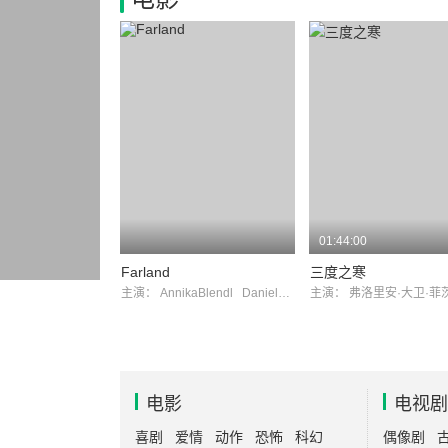
01:44:00
Farland
三度之寒
主演：
AnnikaBlendl
DanielBrühl
主演：
弗洛里安·大卫·
电影
电视剧
喜剧
爱情
动作
恐怖
科幻
偶像剧