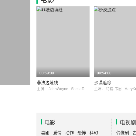
00:59:00
00:54:00
非法边境线
沙漠追踪
主演：
JohnWayne
SheilaTerry
主演：
约翰·韦恩
MaryKor
电影
电视剧
喜剧
爱情
动作
恐怖
科幻
偶像剧