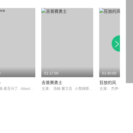
0
01:17:00
01:40:00
e
吉普赛勇士
狂放的风
翰·麦克马丁
AlbertPaulsen
主演：
汤姆·塞立克
小詹姆斯·惠特摩
主演：
杰伊·诺夫
乔