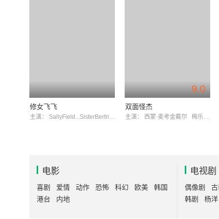
9.0
修女飞飞
双面怪杰
主演：
SallyField...SisterBertrille
ShelleyMorrison...SisterSixto
主演：
西蒙·麦考金戴尔
梅乐蒂·安德森
电影
电视剧
喜剧
爱情
动作
恐怖
科幻
欧美
韩国
偶像剧
古
港台
内地
韩剧
杨洋