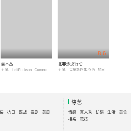
8.6
灌木丛
北非沙漠行动
主演：
LeifErickson
CameronMitchell
主演：
克里斯托弗·乔治
加里·雷蒙德
综艺
装
抗日
谍战
泰剧
美剧
情感
真人秀
访谈
生活
美食
相亲
竞技