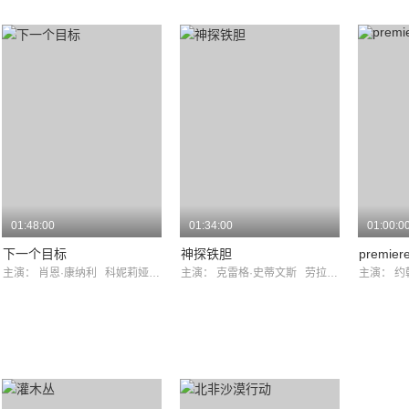
01:48:00
01:34:00
01:00:0
下一个目标
神探铁胆
premier
主演：
肖恩·康纳利
科妮莉娅·夏普
主演：
克雷格·史蒂文斯
劳拉·德文
主演：
约