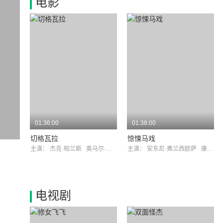
电影
01:36:00
01:38:00
切格瓦拉
惊悚马戏
主演：
杰克·帕兰斯
奥马尔·沙里夫
主演：
安东尼·弗兰西欧萨
康妮·史蒂文斯
电视剧