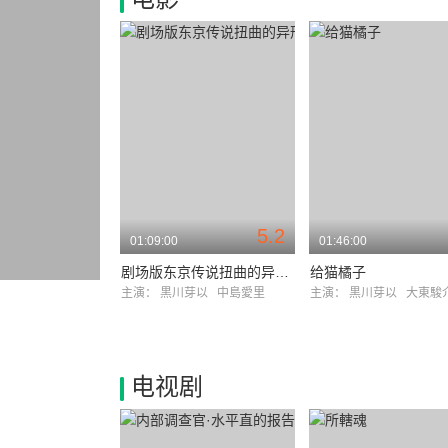
5.2
01:09:00
01:46:00
剧场版东京传说扭曲的异形都市
给猫橘子
主演：
黒川芽以
中島愛里
主演：
黒川芽以
大東駿
电视剧