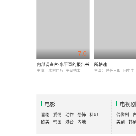
7.0
内部调查官·水平直的报告书
所轄魂
主演：
木村佳乃
平岡祐太
主演：
時任三郎
田中圭
电影
电视剧
喜剧
爱情
动作
恐怖
科幻
偶像剧
欧美
韩国
港台
内地
美剧
韩