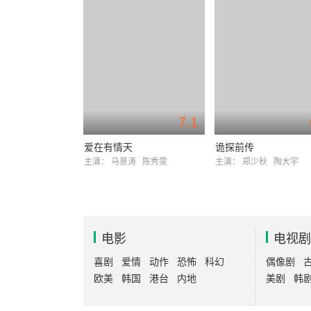
7.1
爱在有情天
诡探前传
主演：
马景涛
陈秀雯
主演：
郑少秋
陶大宇
电影
电视剧
喜剧
爱情
动作
恐怖
科幻
偶像剧
欧美
韩国
港台
内地
美剧
韩