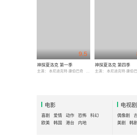
9.5
神探夏洛克 第一季
神探夏洛克 第四季
主演：
本尼迪克特·康伯巴奇
马丁·弗瑞曼
主演：
本尼迪克特·康伯
电影
电视剧
喜剧
爱情
动作
恐怖
科幻
偶像剧
欧美
韩国
港台
内地
美剧
韩