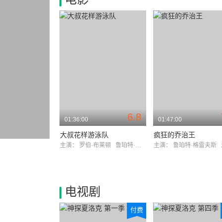
6.8
01:36:00
01:47:00
大叔花样游泳队
疯狂的乔治王
主演：
罗伯·布莱顿
鲁珀特·格雷夫斯
主演：
鲁珀特·格雷夫斯
电视剧
付费