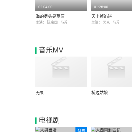
02:04:00
01:28:00
海的尽头是草原
天上掉馅饼
主演：
陈宝国
马苏
主演：
吴京
马苏
音乐MV
无果
桥边姑娘
电视剧
付费