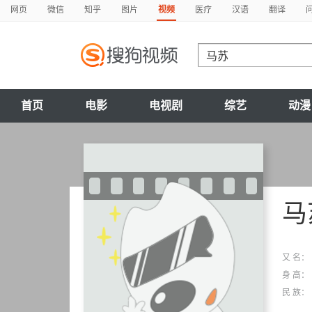
网页
微信
知乎
图片
视频
医疗
汉语
翻译
首页
电影
电视剧
综艺
动漫
马
又 名：
身 高：
民 族：