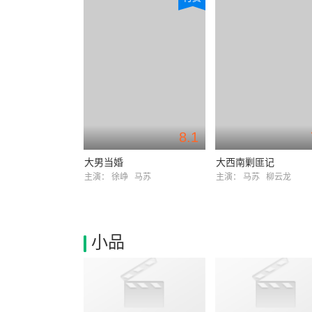
8.1
大男当婚
大西南剿匪记
主演：
徐峥
马苏
主演：
马苏
柳云龙
小品