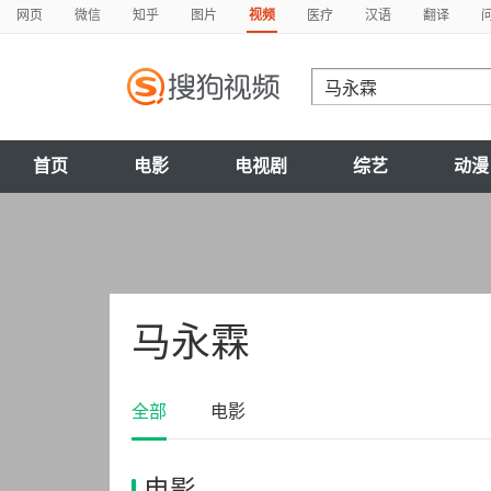
网页
微信
知乎
图片
视频
医疗
汉语
翻译
首页
电影
电视剧
综艺
动漫
马永霖
全部
电影
电影