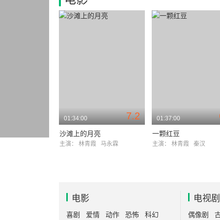
7.2
01:34:00
01:37:00
沙滩上的月亮
一颗红豆
主演：
林青霞
马永霖
主演：
林青霞
秦汉
电影
电视剧
喜剧
爱情
动作
恐怖
科幻
偶像剧