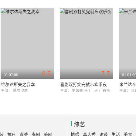
8.5
7.7
01:07:00
01:01:0
维尔达斯失之我幸
喜剧双打笑完就忘欢乐夜
米兰达
主演：
维尔·达斯
主演：
史蒂夫·马丁
马丁·肖特
主演：
科
综艺
装
抗日
谍战
泰剧
美剧
情感
真人秀
访谈
生活
美食