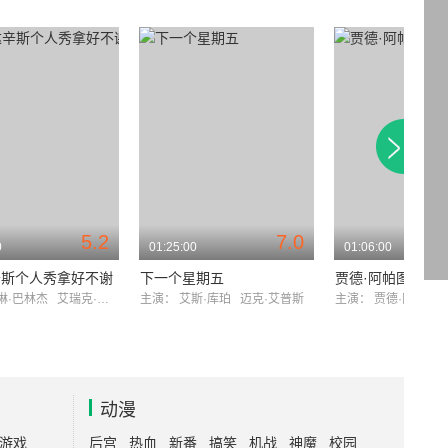
5.2
7.0
0
01:25:00
01:06:00
辛斯个人秀拿好不谢
下一个星期五
贾德·阿帕图:重返
琳·巴林杰
艾瑞克·斯托克林
主演：
艾斯·库珀
迈克·艾普斯
主演：
贾德·阿帕图
动漫
游戏
后宫
热血
新番
搞笑
机战
神魔
校园