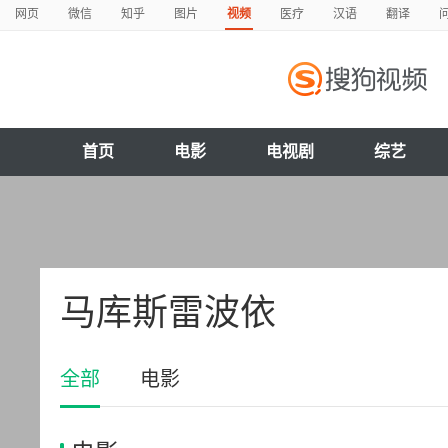
网页
微信
知乎
图片
视频
医疗
汉语
翻译
首页
电影
电视剧
综艺
马库斯雷波依
全部
电影