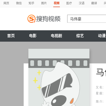
网页
微信
知乎
图片
视频
医疗
汉语
翻译
首页
电影
电视剧
综艺
动漫
马
又 名：
星 座：
简 介：