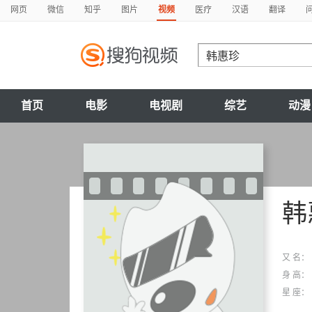
网页
微信
知乎
图片
视频
医疗
汉语
翻译
首页
电影
电视剧
综艺
动漫
韩
又 名：
身 高：
星 座：