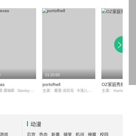
0
01:20:00
xas
portofhell
OZ家庭秀原版
恩·莫瑞斯
Stanley Price
主演：
戴恩·克拉克
卡洛儿·马修斯
主演：
HarrietHilliard...
动漫
游戏
后宫
热血
新番
搞笑
机战
神魔
校园