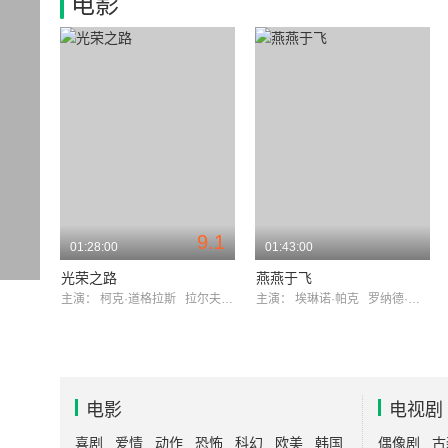
电影
9.1
01:28:00
01:43:00
光荣之路
燕燕于飞
主演：
柯克·道格拉斯
拉尔夫·米克
主演：
埃琳诺·帕克
罗纳德·里根
电影
电视剧
喜剧
爱情
动作
恐怖
科幻
欧美
韩国
偶像剧
古