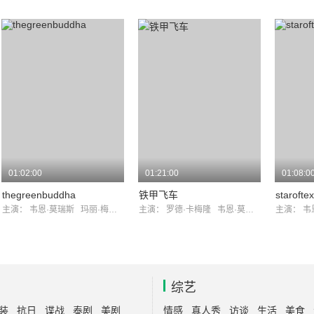
01:02:00
01:21:00
01:08:0
thegreenbuddha
铁甲飞车
starofte
主演：
韦恩·莫瑞斯
玛丽·梅罗尔
主演：
罗德·卡梅隆
韦恩·莫瑞斯
主演：
韦
综艺
装
抗日
谍战
泰剧
美剧
情感
真人秀
访谈
生活
美食