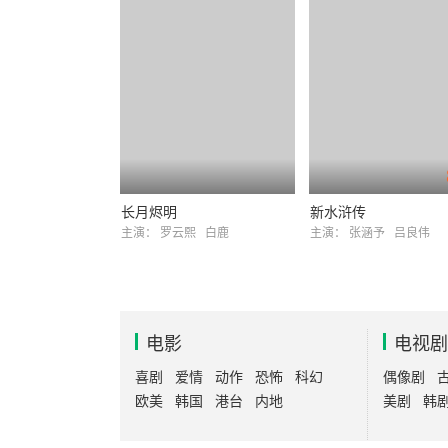
长月烬明
新水浒传
主演：
罗云熙
白鹿
主演：
张涵予
吕良伟
电影
电视剧
喜剧
爱情
动作
恐怖
科幻
偶像剧
欧美
韩国
港台
内地
美剧
韩