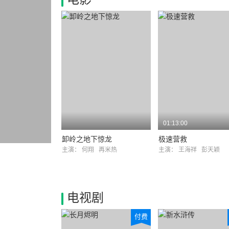
01:13:00
卸岭之地下惊龙
极速营救
主演：
何翔
再米热
主演：
王海祥
彭天颖
电视剧
付费