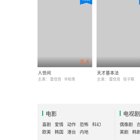
8.4
人世间
天才基本法
主演：
雷佳音
辛柏青
主演：
雷佳音
张子枫
电影
电视剧
喜剧
爱情
动作
恐怖
科幻
偶像剧
欧美
韩国
港台
内地
美剧
韩