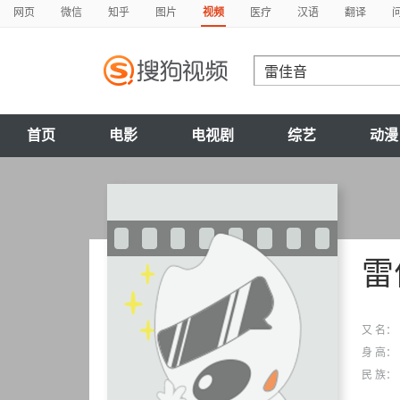
网页
微信
知乎
图片
视频
医疗
汉语
翻译
首页
电影
电视剧
综艺
动漫
雷
又 名：
身 高：
民 族：