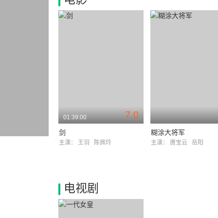
7.0
01:39:00
剑
糊涂大将军
主演：
王羽
陈佩玲
主演：
唐宝云
岳阳
电视剧