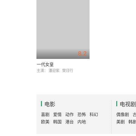
8.2
一代女皇
主演：
潘迎紫
樊日行
电影
电视剧
喜剧
爱情
动作
恐怖
科幻
偶像剧
欧美
韩国
港台
内地
美剧
韩