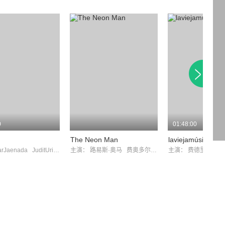
0
01:48:00
The Neon Man
laviejamúsica
arJaenada
JuditUriach
主演：
路易斯·奥马
费奥多尔·阿特金
主演：
费德里科·路