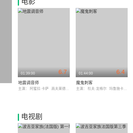
电影
6.7
6.4
01:39:00
01:44:00
地震调音师
魔鬼刺客
主演：
阿蜜拉·卡萨
高夫莱德·约翰
主演：
杜夫·龙格尔
玛鲁施卡·迪特马斯
电视剧