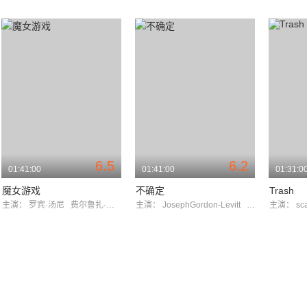
6.5
6.2
01:41:00
01:41:00
01:31:0
魔女游戏
不确定
Trash
主演：
罗宾·汤尼
费尔鲁扎·鲍克
主演：
JosephGordon-Levitt
LynnCollins
主演：
sc