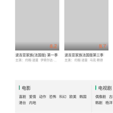
8.2
8.7
波吉亚家族(法国版) 第一季
波吉亚家族法国版第三季
主演：
约翰·道曼
伊索尔达·戴查克
主演：
约翰·道曼
马克·赖德
电影
电视剧
喜剧
爱情
动作
恐怖
科幻
欧美
韩国
偶像剧
古
港台
内地
韩剧
杨洋