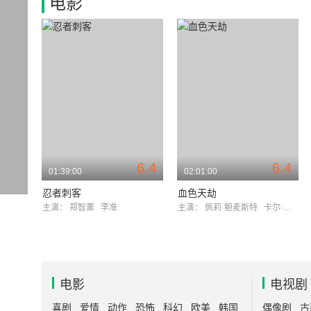
电影
6.4
6.4
01:39:00
02:01:00
忍者刺客
血色天劫
主演：
郑智薰
李准
主演：
佩莉·鲍麦斯特
卡尔·安东·科赫
电影
电视剧
喜剧
爱情
动作
恐怖
科幻
欧美
韩国
偶像剧
古