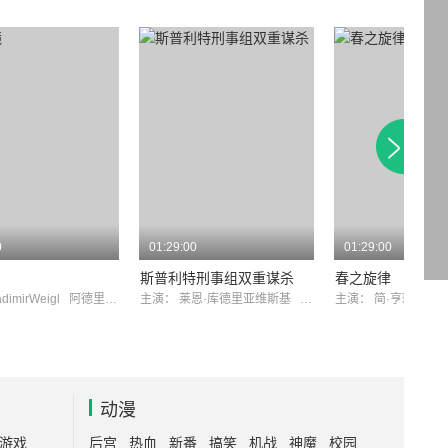
0
01:29:00
01:29:00
斯普利特刑事组双重谋杀
春之旋律
adimirWeigl
阿德里安娜·阿尔塔拉斯
主演：
莱恩·库德里亚维斯基
卡西姆·霍查
主演：
简·亨瑞克·
动漫
游戏
后宫
热血
新番
搞笑
机战
神魔
校园