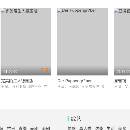
6.9
01:50:00
01:37:0
完美陌生人德国版
Der Puppengr?ber
显微镜
主演：
埃利亚斯·穆巴里克
弗洛里安·大卫·菲茨
主演：
苏珊娜·冯·博尔索迪
SvenHnig
主演：
Vl
综艺
装
抗日
谍战
泰剧
美剧
情感
真人秀
访谈
生活
美食