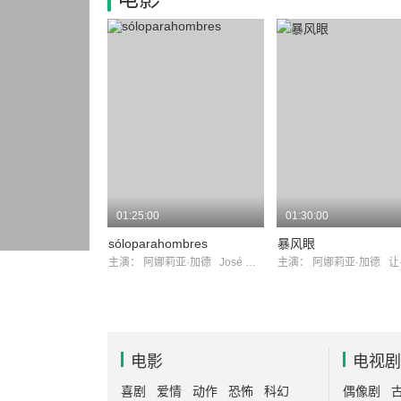
01:25:00
01:30:00
sóloparahombres
暴风眼
主演：
阿娜莉亚·加德
José María Lado
主演：
阿娜莉亚·加德
让·
电影
电视剧
喜剧
爱情
动作
恐怖
科幻
偶像剧