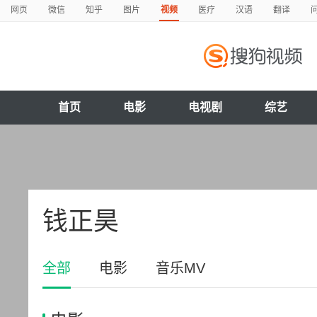
网页
微信
知乎
图片
视频
医疗
汉语
翻译
首页
电影
电视剧
综艺
钱正昊
全部
电影
音乐MV