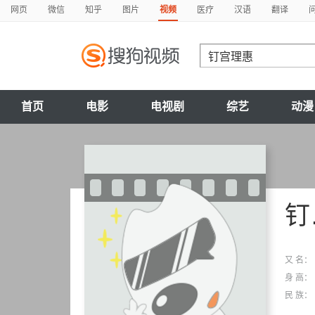
网页
微信
知乎
图片
视频
医疗
汉语
翻译
首页
电影
电视剧
综艺
动漫
钉宫理惠
又 名：
身 高：
民 族：