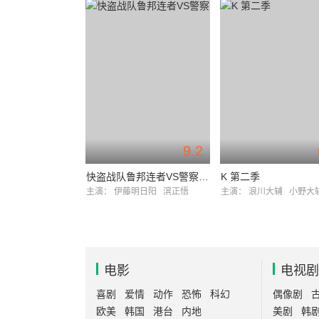
9.2
快盗战队鲁邦连者VS警察战队巡逻连者
K 第二季
主演：
伊藤明日阳
滨正悟
主演：
浪川大辅
小野大
电影
电视剧
喜剧
爱情
动作
恐怖
科幻
偶像剧
欧美
韩国
港台
内地
美剧
韩