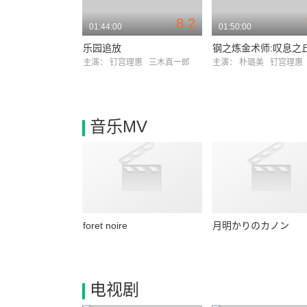
8.2
01:44:00
01:50:00
乐园追放
主演：
钉宫理惠
三木真一郎
主演：
朴璐美
钉宫理惠
音乐MV
foret noire
月明かりのカノン
电视剧