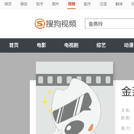
网页
微信
知乎
图片
视频
医疗
汉语
翻译
首页
电影
电视剧
综艺
动漫
金
又 名：
民 族：
简 介：