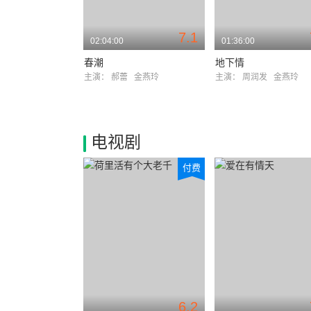
7.1
02:04:00
01:36:00
春潮
地下情
主演：
郝蕾
金燕玲
主演：
周润发
金燕玲
电视剧
付费
6.2