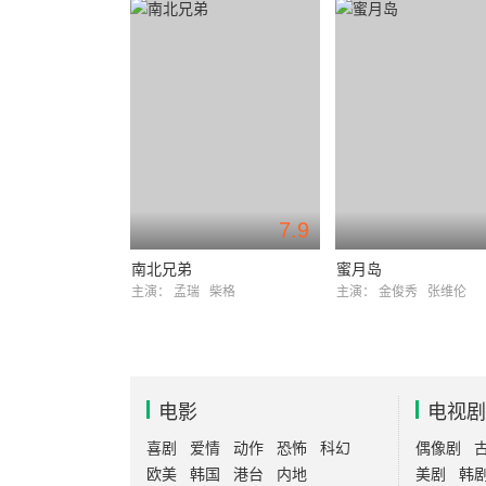
7.9
南北兄弟
蜜月岛
主演：
孟瑞
柴格
主演：
金俊秀
张维伦
电影
电视剧
喜剧
爱情
动作
恐怖
科幻
偶像剧
欧美
韩国
港台
内地
美剧
韩