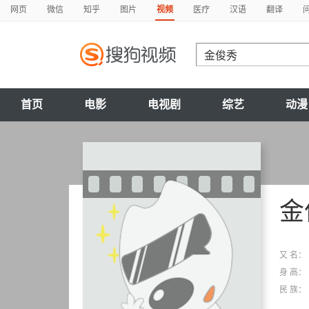
网页
微信
知乎
图片
视频
医疗
汉语
翻译
首页
电影
电视剧
综艺
动漫
金
又 名：
身 高：
民 族：