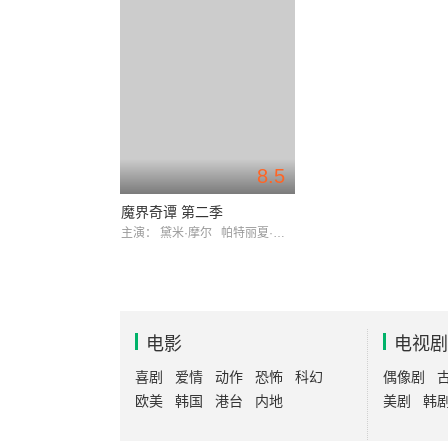
8.5
魔界奇谭 第二季
主演：
黛米·摩尔
帕特丽夏·阿奎特
电影
电视剧
喜剧
爱情
动作
恐怖
科幻
偶像剧
欧美
韩国
港台
内地
美剧
韩