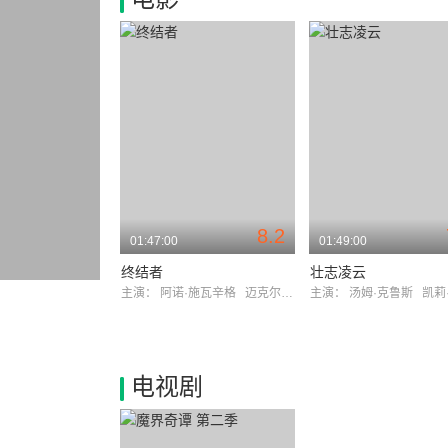
8.2
01:47:00
01:49:00
终结者
壮志凌云
主演：
阿诺·施瓦辛格
迈克尔·比恩
主演：
汤姆·克鲁斯
凯莉·麦
电视剧