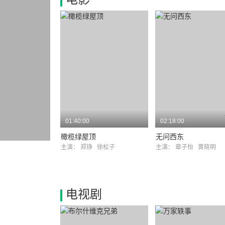
01:40:00
02:18:00
橄榄绿屋顶
无问西东
主演：
郑铮
徐松子
主演：
章子怡
黄晓明
电视剧