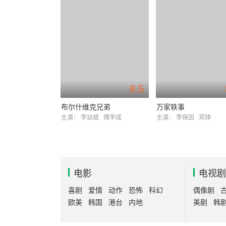
8.5
布尔什维克兄弟
万家轶事
主演：
李幼斌
傅学成
主演：
李保田
郑铮
电影
电视剧
喜剧
爱情
动作
恐怖
科幻
偶像剧
欧美
韩国
港台
内地
美剧
韩