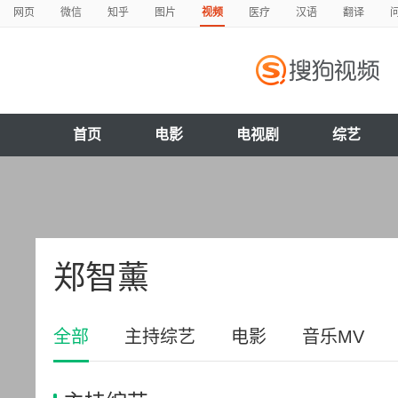
网页
微信
知乎
图片
视频
医疗
汉语
翻译
首页
电影
电视剧
综艺
郑智薰
全部
主持综艺
电影
音乐MV