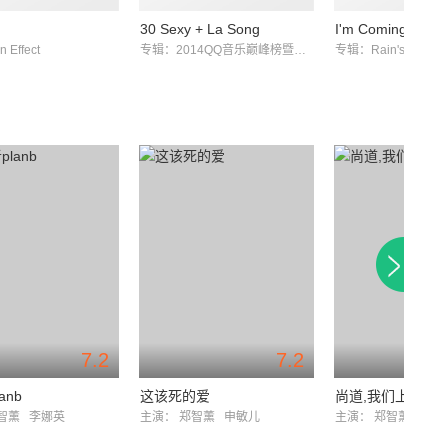
30 Sexy + La Song
I'm Coming
Effect
专辑：2014QQ音乐巅峰榜暨年度盛典
专辑：Rain's World
7.2
7.2
anb
这该死的爱
尚道,我们上学去
智薰
李娜英
主演：
郑智薰
申敏儿
主演：
郑智薰
孔晓