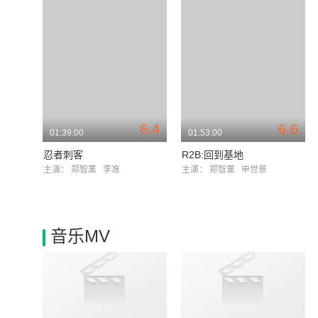
6.4
6.6
01:39:00
01:53:00
忍者刺客
R2B:回到基地
主演：
郑智薰
李准
主演：
郑智薰
申世景
音乐MV