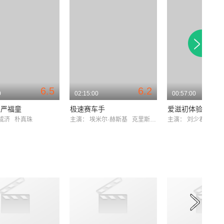
6.5
6.2
0
02:15:00
00:57:00
王严福童
极速赛车手
爱滋初体验
成济
朴真珠
主演：
埃米尔·赫斯基
克里斯蒂娜·里奇
主演：
刘少君
罗家