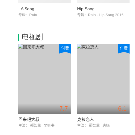
LA Song
Hip Song
专辑：Rain
专辑：Rain - Hip Song 2015安徽卫视春晚 现场版
电视剧
付费
付费
7.7
6.1
回来吧大叔
克拉恋人
主演：
郑智薰
吴妍书
主演：
郑智薰
唐嫣