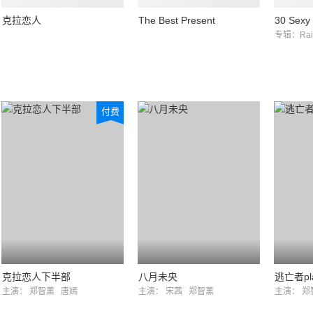
克拉恋人
The Best Present
30 Sexy
专辑：Rain 
付费
克拉恋人下半部
八月未央
逃亡者pl
主演：
郑智薰
唐嫣
主演：
宋茜
郑智薰
主演：
郑