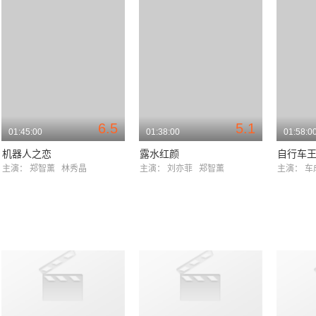
6.5
5.1
01:45:00
01:38:00
01:58:0
机器人之恋
露水红颜
自行车
主演：
郑智薰
林秀晶
主演：
刘亦菲
郑智薰
主演：
车